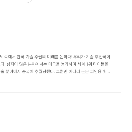
서 속에서 한국 기술 주권의 미래를 논하다! 우리가 기술 후진국이
다. 심지어 많은 분야에서는 미국을 능가하며 세계 1위 타이틀을
기술 분야에서 중국에 추월당했다. 그뿐만 아니라 논문 피인용 횟수,
위를 다투고 있다. 문제는 중국의 과학기술 부상이 한국의 안보와 산
 미중 패권 전쟁을 단순한 무역 분쟁이나 산업 갈등이 아닌 ‘기술
으로, 딥테크(Deep Tech) 분야에서 기술 주권을 확보하지 못한
 전쟁의 핵심 키워드인 AI, 에너지, 2차 전지·수소, 군사·우주,
는지를 다양한 사례와 데이터를 통해 분석한다. 저자는 중국의 부상을
아 안보와 산업의 존립 자체가 흔들릴 수 있다고 경고한다. 또한
전략까지 제시한다. 『차이나테크의 역습』은 한국이 기술 패권 경쟁
산업 및 시사 정보를 가장 정확하고 속 시원히 전달하는 것으로 정