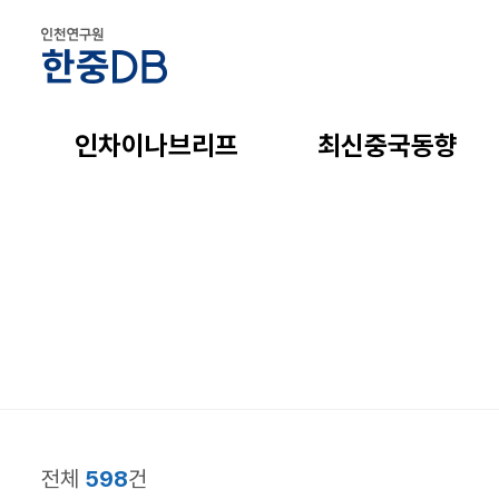
인차이나브리프
최신중국동향
전체
598
건