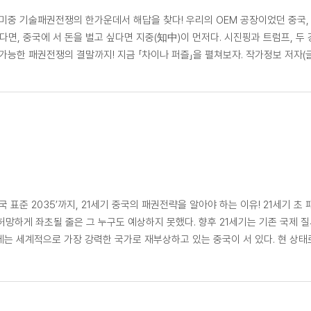
 충남 서산에서 태어나, 서울대학교 산업공학과에서 학사, 석사, 박사를 모두 
미중 기술패권전쟁의 한가운데서 해답을 찾다! 우리의 OEM 공장이었던 중국, 
DS 중국 법인장, 디지카이트 CEO, SK 엔카(현 SK AX) 중국 본부장, 국내 
 싶다면, 중국에 서 돈을 벌고 싶다면 지중(知中)이 먼저다. 시진핑과 트럼프, 
직을 역임했다. 이스라엘 카타센스 (CartaSense)에서 아시아 태평양 사업 
가능한 패권전쟁의 결말까지! 지금 「차이나 퍼즐」을 펼쳐보자. 작가정보 저자(글)
점을 살려, 현재는 중국 산업 및 시사 전문가로 활동하고 있다. 저서로 『다시 시작
트로 일했고, 그 후 19년간 중국 경제와 중국 산업을 연구했다. 대우경제연구
로는 『TSMC와 트럼프 이펙트』 , 『문명, 현대화 그리고 가치투자와 중국』이 있
중국 베이징 칭화대에서 석사, 상하이 푸단대에서 박사학위를 받았다. 성균관
임을 분명히 인식하고 있다. 이러한 공감대는 중국이 더욱 ‘거국 체제’ 아래 A
스 사례 분석, 국제금융 이슈 분석, 글로벌 공급망 분석 등을 강의하고 있으며, 
을 불태우는 수천만 중국 이공계 학생들의 모습을 떠올리면, 나는 그 미래가 어
 기업에 경영 자문을 하고 있다. 저서로는 「한국 반도체 슈퍼乙전략」, 「돈의 흐
한다면 그에 따라 전력 인프라 역시 확충되어야 한다. 전력 인프라를 확대하려면, 
 필요하다. 한편에 줄서기 외교는 쉽지만 명분과 실리를 모두 얻는 양편 외교
께 마련되어야 한다. 이 에너지원 중 일부라도 해외에 의존한다면, 국가 공급망 
의 상황에 따라 결정되었지 반도가 스스로 결정한 적이 없다. 대륙세력과 해양세
술이 뛰어난 기업 중의 하나가 바로 우리나라의 현대자동차라는 사실이다. 국내
 가족이고 인류운명공동체라는 ‘지구화’ 시대가 저물고 약육강식의 ‘지정학’ 
. 하지만 현대자동차의 수소 기술이 국가 전략 기술로 지정되면서, 중국에서 
는 기준은 ‘민주주의라는 가치’가 아니라 ‘거래적 이익’이 있는지 없는지에 근거
 ‘중국 표준 2035’까지, 21세기 중국의 패권전략을 알아야 하는 이유! 21세
을 명확히 수립하지 못한 채 글로벌 경쟁에 대응하고 있는 현실이, 세계 지정
 주기적으로 중국 위기론과 피크론이 등장했지만 중국의 성장률은 코로나 발생이
허망하게 좌초될 줄은 그 누구도 예상하지 못했다. 향후 21세기는 기존 국제
예전 어딘가에서 우리나라가 4G, 5G를 선도한다는 이야기를 들은 기억이 있다. 
는 중국으로 보면 코로나 시기를 제외하고 역대 최저 성장률이지만 전 세계 주요 
에는 세계적으로 가장 강력한 국가로 재부상하고 있는 중국이 서 있다. 현 상태
벌 과학기술 생태계에서 어떤 위치에 있는지를 뼈저리게 자각해야 할 때다. (20
미국 다음 부동의 2위이고 그 격차를 계속 좁히고 있다. 중국이 ‘필패(必敗)’
이다. 그리고 대한민국은 국난의 초입에 다가와 있다. 역사상 유례가 없을 정
그 때문에 이를 먼저 확보한 국가는 금융 보안 체계뿐 아니라 타국의 군사 비밀까
가 없다. 미국의 시선을 빌리자면 미국이 대중 통제와 압박을 강화하는 것은 중
 미중 사이에서 한쪽으로만 선택하는 외교는 국익에 전혀 도움이 되지 않는다. 
 (208쪽) 오늘날의 과학기술은 단순한 기술이 아니라, 우리의 생존과 운명에
의 전쟁은 AI전쟁이다. 미국보다 4배나 많은 휴대폰 가입자를 가진 중국, 빅데
 미국 워싱턴에서 개최한 ‘Trans-Pacific Dialogue’를 계기로 김흥
반도체는 현대 과학기술의 ‘인프라’라고 해도 과언이 아니다. (258쪽) 산업 
있다. AI의 인프라산업에서는 반도체가 없으면 빅데이터가 아무리 많아도 무
안하여 나온 보고서 〈미중 전략경쟁 시기, 중국의 전략〉을 토대로 완성하였다
타가 아니다. 다시 말해, 24년 동안 3,299% 증가한 것이다. 그 결과 중국의