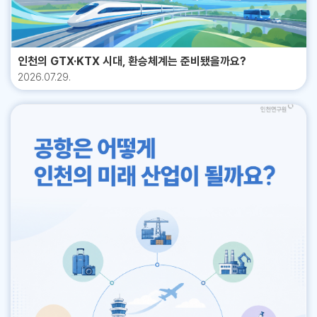
산업에서도 한국은 삼원계(NCM) 배터리, 차세대 전고체･LMR 기술에서
성되었다는 평가가 지배적이다. 이 과정에서 반부패 투쟁을 설명할 때 파
로 지목했다. 한국 전문가들은 취약성과 위협 인식이 우세한 반면, 중국 전
우위를 보이나, 핵심광물 공급망과 소재･부품 가격 경쟁력에서 중국에 크
벌적 시각에서 설명하는 경우가 적지 않았다. 물론 최근에는 파벌정치만으
문가들은 관계가 관리 가능하다고 보면서도 상호 불신이 지속한다는 점을
게 밀리고 있다. 미국･유럽의 탈중국화 정책은 기회 요인이지만, 중국의
로 중국 정치의 역동성을 설명하기 어렵다는 비판적 견해도 존재하나, 적
인정했다. 특히 중국 측은 한미동맹 강화, 한미일 안보 협력, 첨단기술 수
저가 공세와 LFP 배터리 채택 확대로 인해 시장 점유율 유지에 대한 위협
어도 장쩌민, 후진타오 시기를 거치고 시진핑 시기에 접어든 지금 시점에
인천의 GTX·KTX 시대, 환승체계는 준비됐을까요?
출 통제 동참 등 한국의 전략적 선택을 민감하게 관찰하고 있었으며, 강경
이 커지고 있다. 한국 로봇산업은 협동로봇, 전문서비스 로봇, 제어기･엔
서도 파벌과 파벌정치를 통한 설명은 유효했다고 볼 수 있다. 그러나 시진
2026.07.29.
대응보다는 위험 관리와 전략적 유연성을 선호하는 경향이 확인되었다. 사
드이펙터 분야에서 기술 기반 우위를 확보해 왔다. 고신뢰성･정밀제어･안
핑이 집권을 연장하고, 강력한 권력을 구축하면서 파벌 간 협의를 통한 정
회･문화 분야는 양국 모두 장기적 관리 대상으로 인식하고 있었다. 감정과
전성 측면에서 글로벌 경쟁력이 있으며, 반도체･자동차 등 제조업 인프라
치과정의 설명은 더 이상 유효하지 않다는 지적이 늘고 있다. 그런데도 여
정체성이라는 변수가 크게 작용하는 영역인 만큼 단기 성과를 기대하기 어
를 활용한 산업용 로봇도 강점이다. 그러나 감속기･서보모터 등 핵심부품
전히 한국의 중국 정치 변화에서 파벌정치의 지속론과 개인 권력론이 경쟁
렵다는 데 공감이 이루어졌다. 특히 온라인 공간에서의 갈등과 역사 인식
국산화율이 낮고, 대규모 양산･가격경쟁력에서는 중국에 현저히 뒤처진
하고 있다. 파벌정치 지속론을 주장하는 측에서는 공청단, 태자당, 지방 네
의 차이가 누적되면서 양국 국민 간 상호 인식이 악화되고 있다는 점은 중
다. 특히 휴머노이드와 개인서비스 로봇 분야에서 중국 기업들은 AI･센
트워크 등 여전히 당내 파벌이 존재한다고 본다. 다만 이들이 공개적으로
장기적으로 관계의 취약성을 높이는 요인으로 지목되었다. » 언론 빅데이
서･클라우드･빅데이터 인프라를 바탕으로 혁신을 가속화하고 있으며, 정
드러나지 않을 뿐 파벌은 존재한다고 보고, 심지어 파벌이 상하이방, 저장
터 분석과 전문가 인식조사의 비교･통합 분석 이 연구의 핵심적인 기여 중
부의 적극적 실증･시장개방 정책에 힘입어 빠른 상업화가 이루어지고 있
방, 칭화방, 푸젠방, 산시방 등 지역별, 부문별로 분화되고 있다고 보기도
하나는 언론 빅데이터 분석과 전문가 인식조사의 결과를 교차･비교했다는
다. 한국은 기술 우위 분야에서는 성장을 기대할 수 있으나, 규모의 경제에
한다. 이에 비해서 개인 권력론은 파벌은 더 이상 존재하지 않으며 충성 경
점이다. 두 분석을 겹쳐보면 공통된 구조가 선명해진다. 한국 언론과 전문
기반한 중국의 가격경쟁력과 글로벌 시장 선점은 한국에 구조적 위협이다.
쟁과 개인 네트워크가 기존 파벌을 대체했다는 주장을 강화하고 있다. 그
가 모두 ‘갈등은 상수이며 관리가 핵심’이라는 인식을 공유하고 있었다. 협
로봇 분야의 기회는 ICT･AI 융합 기반 고부가 로봇시장 확대, 정책 지원
러나 두 주장 모두 일정한 의미를 지니고 있음에도 불구하고, 최근 중국 정
력 의지가 있고 협력 의제를 적극 제시하지만, 그 전제는 갈등의 존재를 인
확대, 산업용･휴머노이드 등 신성장 영역에서의 차별화 전략 등이 있으며,
치국 인사와 군부 숙청, 공청단 출신 간부들의 재부상 여부를 둘러싼 논쟁
정하는 위에 있다. 반면 중국 언론과 전문가는 관계 안정과 발전을 기본 전
위협 요인은 중국의 저가 대량공급, 핵심부품 공급망 취약성, 국내 로봇 플
도 있는바, 지속론과 개인 권력론이 경쟁하고 있는 것은 분명해 보인다. 결
제로 하면서도, 한국의 안보 선택과 외부 구조 변수에 대해 민감하게 반응
랫폼 부족 등으로 요약된다. 한국 반도체 산업은 초미세 공정(2~3nm)･H
국 2022년 20차 당대회 이후와 2026년 상반기까지 나타난 군부 및 당
하는 구조를 보였다. 가장 중요한 발견은 상호 인식 격차 자체가 한중관계
BM 기반 AI용 메모리･공정장비 일부 분야에서 글로벌 기술 리더십을 확
정 고위층 인사 변동을 보면, 한국 학계에서는 “전통적 파벌정치가 완전히
관리의 핵심 변수라는 점이다. 양국이 각자의 언론 담론과 전문가 인식 속
보하고 있다. 그러나 시스템반도체는 여전히 메모리 편중 구조이며, 중소
사라졌다기보다 시진핑 중심의 새로운 권력 네트워크 정치로 변형되었
에서 서로 다른 한중관계를 구성하고 있는 한, 아무리 선의의 정책을 내놓