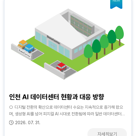
NEW
NEW
NEW
NEW
인천 도시형소공인 환경 개선방안 연구
인천 AI 데이터센터 현황과 대응 방향
최근 인천경제 2026년 7월호
<파벌의 중국정치> 번역출판에 부쳐 : 중국의 파벌과 파벌정치 재고
인천 도시형소공인 환경 개선을 위한 시기별 맞춤형 실행방안을 마련인천
○ 디지털 전환의 확산으로 데이터센터 수요는 지속적으로 증가해 왔으
Ⅰ. 지역경제 수출 증가에도 불구하고, 제조업 생산 감소와 기업심리 위축,
2026년 7월호 『인차이나브리프』 저자노트는 『派閥의 중국정치-마오쩌
도시형소공인이 처한 열악한 환경을 개선하기 위한 관련 정책 마련 시급인
며, 생성형 AI를 넘어 피지컬 AI 시대로 전환됨에 따라 일반 데이터센터와
건설수주 부진, 고용 여건 개선 지연 등으로 인천 경기의 회복 동력은 제한
둥에서 시진핑까지』의 공동역자로 참여한 국가안보전략연구원 양갑용 수
천시 관내 도시형소공인 사업장은 노후화와 열악한 환경으로 인해 안전 및
AI 데이터센터에 대한 수요는 앞으로 더욱 확대될 것으로 예상됨 ○ 급증
적인 상황 (기업경기) 재고 부담 완화와 선행지수 개선에도 생산 감소와 기
석연구위원의 글을 싣습니다. 2023년 일본 나고야대학 출판부에서 출간
2026. 01. 01. ~ 2026. 06. 30.
2026. 07. 31.
2026. 07. 29.
2026. 07. 30.
보건 상 문제 발생 가능성이 높으며, 이러한 산업환경의 질적 저하는 생산
하는 AI 데이터센터 수요에 선제적으로 대응하기 위해서는 전력, 통신, 냉
업심리 위축으로 경기 회복 지연 (투 자) 전국 설비투자 호조세를 보이는
된 이 책은 100년 정당인 중국공산당 내부의 파벌과 파벌투쟁을 통해 마
성 저하 및 청년층의 유입을 저해하는 요소로 이어지므로 대책 마련이 시
각 등 AI 데이터센터 구축을 위한 기반 인프라를 사전에 확보할 필요가 있
반면 인천 건설수주는 낮은 규모에 머물며 건설투자 회복 지연 (수 출 입)
오쩌둥에서 시진핑에 이르는 중국정치의 동학을 추적하고 있습니다. 202
자세히보기
자세히보기
자세히보기
자세히보기