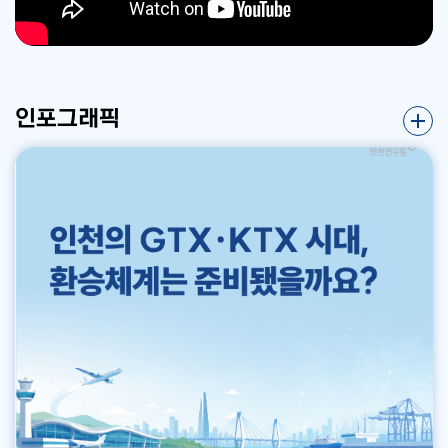
차도 일관되게 유지되었다. 중국 전문가들은 매번 조사 시기마다 한국 전
대비 0.51(0.47%) 증가 7) 수출액 (무역통계 수출입신고서를 기준으로
재･부품 조달, 완제품 생산능력, 국내 수요시장 측면에서 중국의 우위가
서 쉽게 답을 내기는 어렵다. 이들이 당내에서 파벌적 이익에 기초한 ‘다른’
문가보다 한중관계를 더 낙관적으로 평가했다. 중국 측은 한중관계를 관리
작성된 수출액을 2010년을 기준으로 평가된 수출물가지수로 나누고 10
명확하다. 배터리 산업에서는 R&D와 장비 조달, 해외 수요에서 양국이 경
이익을 추구했는지 알 수 없기 때문이다. 그렇다고 파벌적 시각을 완전히
가능한 관계로 보는 경향이 강한 반면, 한국 측은 구조적 제약과 갈등 요인
0을 곱하여 나타낸 실질수출액)⎔ 5월 수출액은 34억 7천 6백만 불로 전
합하나 소재･부품 조달과 국내 수요 격차로 인해 종합적으로는 중국이 우
버리라는 의미도 아니다. 파벌은 외부로 명확히 드러나지 않고 잠복해 있
을 더 크게 반영하며 신중하게 평가하는 패턴이 지속되었다. 흥미로운 점
월대비 8천 8백만 불(2.47%) 감소, 전년동월대비 11억 2천 2백만 불(2
위를 차지하고 있다. 자율주행 분야는 가장 우려스러운 결과를 보였는데,
을 수 있지만, 가설의 영역에서는 충분히 분석 가능한 개념이기 때문이다.
은 양국 전문가의 오르내리는 방향이 중요한 시점마다 동일하게 움직였다
4.40%) 감소 8) 수입액 (무역통계 수출입신고서를 기준으로 작성된 수
센서와 핵심 구성요소뿐만 아니라 방대한 시범운행 경험과 AI, 데이터, 소
시진핑 시기에 시진핑의 권력이 강력하므로 모든 경쟁 구도를 배제하고
인포그래픽
는 것이다. 이는 한중관계 인식이 양국 내부 요인뿐만 아니라 국제정치 구
입액을 2010년을 기준으로 평가된 수입물가지수로 나누고 100을 곱하
프트웨어 역량이 종합적으로 요구되는 이 분야에서 중국이 모든 밸류체인
‘시진핑 네트워크 내부의 충성도 재조정’에 따른 낙마라고만 단순하게 해
조 변화의 영향을 강하게 받고 있음을 보여준다. 5년 후 전망에 대해서는
여 나타낸 실질수입액)⎔ 5월 수입액은 36억 4천 8백만 불로 전월대비 1
부문에서 우위를 점하고 있는 것으로 평가되었다. » 주요 업종의 대중국 S
답을 내서는 곤란하다는 점이다. 여기에 분석 개념으로서 파벌이 스며들
한국 전문가는 5.4점, 중국 전문가는 6.24점을 제시하며 양측 모두 현재
천 7백만 불(0.46%) 증가, 전년동월대비 8억 5천 7백만 불(19.02%) 감
WOT 분석 한국 전기차 산업은 고성능 배터리(BMS)･구동모터･전력변
여지가 있다고 본다. » 한국 내 중국 정치 동학 관련 두 개의 흐름 파벌과 파
보다 개선될 것으로 내다봤다. 그러나 이 낙관적 전망이 실현되기 위해서
소
환기･FCEV 등에서 기술적 우위를 확보하고 있으나, 가격경쟁력･소재 공
벌정치의 적실성과 유효성이 흔들리는 시점에서 한국의 중국 연구 특히 파
는 단순한 시간의 흐름이 아니라 전략적인 정책 설계가 뒷받침되어야 한다
급망･AI 및 자율주행 분야에서는 열위에 있다. 한국 배터리 기업은 NCM
벌 연구 또한 새로운 전환점에 서 있다고 볼 수 있다. 그동안 개혁･개방 시
는 것이 연구진의 판단이다. » 전문가 인식조사의 분야별 온도 차: 경제는
계열 배터리와 전고체 등 차세대 기술에서 세계 최고 수준의 품질･안전성
기 한국 내 중국 파벌정치 연구의 흐름은 장쩌민 시기의 파벌균형론에서
완충지, 외교･안보는 취약지 분야별로 보면 온도 차가 뚜렷하다. 한국과
을 갖고 있으며, 제조 장비와 공정 기술에서도 비교적 높은 경쟁력을 유지
후진타오 시기의 집단지도체제론을 거쳐 시진핑 시기의 개인 권력 강화론
중국 전문가 모두 경제 분야를 가장 긍정적으로 평가하고, 사회･문화가 그
한다. 그러나 중국은 LFP 배터리 기반 원가 절감, 초고속 제품 개발 능력,
으로 변화해 왔다. 장쩌민 시기는 상하이방, 태자당, 공청단 등 비교적 명
다음, 외교･안보가 가장 취약하다는 인식에 공통적으로 일치했다. 경제 분
배터리･전기차 부품 내재화 등으로 가격･규모 경쟁력을 확보하며 한국을
료한 파벌적 집단이 존재했고, 이들 집단은 파벌 간 타협과 연합을 통해서
야는 양국 관계가 충격을 받을 때 이를 흡수하는 ‘완충지’ 역할을 하고 있다
빠르게 추격･추월 중이다. 자율주행 시스템에서는 한국이 현재 기술력･데
정책 결정에 영향을 미쳤으며 최고지도자가 모든 권력을 독점하지 못한 시
는 평가가 나왔다. 양국 전문가 모두 ‘탈중국’이 현실적으로 불가능하다는
이터･AI 생태계･스타트업 구조 모두에서 중국 대비 뒤처지고 있다. 중국
대였다. 따라서 정치 역동성을 설명할 때 파벌정치 접근이 매우 유용했다.
데 공감했으며, 핵심이익이나 전략이익과 무관한 경제 교류는 정치와 분리
은 정부의 대규모 자금 지원과 정책 유인 속에 자율주행 기업 생태계를 구
후진타오 시기도 파벌 간 세력균형이 비교적 안정적으로 유지되었고, 공청
해 지속할 수 있다는 인식이 공유되었다. 다만 한국 전문가들은 경쟁 심화
축했으며, 레벨4 상용화를 선도하고 있다. 한국이 레벨 2.X 수준의 기술에
단 계열의 부상이 눈에 띄었으며 이를 집단지도체제론으로 설명했다. 후진
속에서 협력 구조를 재설계해야 한다는 과제의식이 강했고, 중국 전문가들
서는 앞서 있으나, 향후 시장 주도권은 자율주행 데이터･AI 소프트웨어･
타오를 파벌의 수장으로 인식하고 접근하는 때도 있었다. 그러나 시진핑
은 한국 기업과 제품에 대한 실용적 관심과 함께 구체적 협력 가능 영역을
차량용 반도체를 모두 통합할 수 있는 중국에 넘어갈 우려가 크다. 배터리
시기에는 기존 파벌 경쟁 구도가 약화하고 충성도 중심의 인사 체계가 형
탐색하는 시각을 보였다. 외교･안보 분야는 양국 모두 가장 취약한 영역으