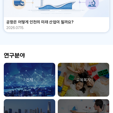
팹리스 생태계, 디자인하우스･테스트 인프라, 파운드리 생태계 등이 취약
다”라는 절충적 해석이 점차 힘을 얻고 있다. 그리고 이번에 새롭게 번역
아도 상대방에게 다르게 해석될 가능성이 높다. 인식의 재균형 없이는 관
하다. 중국은 내수 중심의 팹리스･후공정 생태계를 빠르게 구축해 왔고,
출판된 <파벌의 중국 정치>는 이러한 현실 인식을 가능케 하는 역사적 맥
계의 지속 가능성도 담보하기 어렵다는 것이 우리 연구진이 내린 핵심 결
정부 주도 산업 육성･AI 반도체 고도화로 빠르게 기술 격차를 줄이고 있다.
락을 잘 설명해 주고 있다. 비록 이 책이 시진핑 초기에 해당하는 10년 동
론이다. » ‘관리형 정상화’를 향한 중장기 로드맵 이러한 분석을 바탕으로
한국의 기회는 AI･HPC 중심으로 급성장하는 HBM과 시스템 반도체 융
안의 사례를 부분적으로 설명하고 있고, 집권 연장에 따른 파벌정치의 변
우리 연구진은 한국의 대중(對中) 정책에 근본적인 방향 전환이 필요하다
공항은 어떻게 인천의 미래 산업이 될까요?
합 시장이며, 위협은 중국의 설계･패키징 강화 등이다. » 중국의 제조경쟁
화 가능성에 대해서는 많은 부분을 할애하고 있지 않지만, 오히려 공백으
고 제언했다. 먼저 대중 정책은 다음의 세 가지 핵심 정책 기조를 바탕으로
2026.07.15.
력 강화와 우리 산업의 대응방안 전기차 산업은 전고체 배터리, 고속충전,
로 남을 수 있는 시진핑 시기 파벌정치의 적실성과 유효성 연구를 자극할
추진해야 한다. 첫째, 단선적 접근에서 벗어나 상황에 따라 대응하는 복합
BMS, 차량 경량화 등 차세대 배터리 기술 확보와 더불어 레벨4 자율주행
것으로 기대한다. 파벌을 사람에 천착하여 사고할 경우 조직과 집단 내에
유연성 전략이다. 둘째, 가치 중심 접근보다는 포괄적 국익을 기준으로 판
용 AI 반도체 및 센서･통신 융합기술 개발이 핵심 과제로 제시된다. 특히 E
서 파벌을 구축하고 파당을 조직하는 것은 어쩌면 개인의 생존과 발전, 영
단하는 실용외교다. 셋째, 현안 해결에서 벗어나 갈등 관리를 중심에 두는
V용 SiC 전력반도체와 차세대 소재 국산화가 필수적이며, 이를 뒷받침하
향력 확대를 위한 원초적인 속성이기 때문이다. 이러한 측면에서 <파벌의
중장기적 일관성이다. 분야별로는 외교･안보 분야에서 다층적 대화 채널
기 위해 완성차-배터리-반도체 간 공급망 통합과 배터리 재사용･재활용･
중국 정치>라는 책은 100년 역사의 중공당에서 생성, 발전, 소멸했던 5개
의 정례화와 제도화가 시급하다. 정상회담 셔틀외교를 비롯해 전략경제대
연구분야
ESS 연계 생태계 구축이 요구된다. 인재 측면에서는 차량용 반도체･배터
의 대표적인 파벌과 파벌정치를 다루고 있다는 점에서 반드시 숙독해야 할
화 신설, 의원외교 강화, 지자체 간 교류 활성화 등 다차원적 소통 인프라
리･AI 융합 역량을 갖춘 실무형 인재 양성과 산학 공동캠퍼스 모델 구축이
필독서이다.
를 구축해야 한다. 경제 분야에서는 경쟁과 협력을 이원화하는 전략이 필
필요하며, 수요 측면에서는 공공･물류･버스 중심 EV 전환 정책과 PHE
요하다. 공급망 다원화와 경쟁력 강화를 추진하면서도, 상호 보완이 가능
V･FCEV 등 다차종 전략, 자율주행 실증 확대를 통한 내수･수출 기반 확
한 분야를 중심으로 협력 거점(블루존)을 구축하고 한중 FTA 업그레이드
보가 중요하다. 로봇 산업은 감속기, 서보모터, 센서 등 핵심 부품 국산화
전체
교육복지
등 협력의 질적 도약을 모색해야 한다. 사회･문화 분야에서는 단기 성과보
가 시급하며, 제조･의료･물류･국방 분야에서 활용될 AI･SLAM･비전 기
다 장기적 인식 관리의 관점에서 접근해야 한다. 공공외교 확대와 청년 세
반 제어기술 확보가 경쟁력의 핵심으로 제시된다. 산업생태계 측면에서는
대 교류 지원, 문화산업 콘텐츠 협력, 그리고 역사와 미래 의제에 대한 공
로봇-센서-배터리-모빌리티가 연계되는 융합형 공급망 구축과 실증보조
동 협력을 통해 양국 국민 간 공감대를 형성해 나가는 것이 필요하다. 시간
금 제도화, 규제샌드박스 활성화가 필요하다. 인력 부문에서는 ROS 기반
축으로 보면, 중단기적으로 리스크 관리와 관계 안정화에 집중하고, 대화
SW･메카트로닉스･AI 제어 분야 전문 인재 양성을 위한 ‘국가 로봇 아카
채널의 제도화 및 수평적 협력 경쟁의 기반을 마련하며, 장기적으로는 신
데미’ 설립 및 대학-기업 연계형 고급 인력 공급 체계가 요구된다. 수요 측