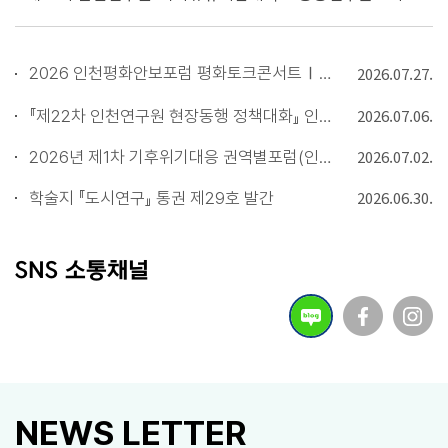
서 차별화된 경쟁력과 전략적 활용을 동시에 달성하는 방향으로 전환되어
야 한다. 중국을 단순한 경쟁자로만 인식하고 추격과 추월을 논하기보다는
제조강국으로 인정하고, 업종별 밸류체인을 분석해 우리의 기술우위를 찾
2026 인천평화안보포럼 평화토크콘서트Ⅰ - 블라디미르 티코노프(박노자)편
2026.07.27.
고 중국 수요를 발굴해 협력방안을 모색할 필요가 있다. 단순한 초격차 전
략을 넘어 중국이 선점하려는 미래 생태계에서 우리의 자리를 확보하려는
2026.07.06.
『제22차 인천연구원 현장동행 정책대화』 인천지역 인천 물류산업 경쟁력 강화방안
전략과 이 과정에서 중국의 첨단산업 및 기술 생태계를 활용하기 위한 전
략이 긴요하다. 중국의 기술･생산기반･데이터와 우리의 아이디어를 접목
2026.07.02.
2026년 제1차 기후위기대응 권역별포럼(인천)
한 새로운 협력 모델 발굴이 향후 한중 산업관계의 새로운 패러다임이 될
2026.06.30.
학술지 『도시연구』 통권 제29호 발간
것이다.
SNS 소통채널
NEWS LETTER