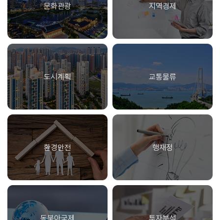
뢰 자본을 축적해 안정적 발전과 ‘동태적 공존’으로 나아가는 단계적 경로
문화관광
지역경제
면에서는 제조, 의료, 돌봄, 물류 등 주요 현장 중심의 로봇 도입 확대, 서비
가 필요하다. » 연구의 한계와 향후 과제, 그리고 미래 물론 이 연구가 모든
스 로봇 렌탈･세제지원, 공공서비스 로봇 조달 확대가 요구된다. 반도체
것을 담아냈다고 말하기는 어렵다. 몇 가지 한계를 솔직하게 밝혀두고자
산업은 3nm GAA, High-NA EUV, HBM 패키징 등 초격차 공정기술 확
한다. 우선 빅데이터 분석의 시간적 범위가 2020년 1월부터 2025년 6월
보가 최우선 과제이며, AI･전력･차량용･국방용 시스템반도체 개발과 C
까지로 비교적 짧아 수교 이후 장기적 구조 변화를 충분히 포착하는데 한
MP･고κ 절연막･SiC 등 핵심 소재･장비 자립이 병행돼야 한다. 산업생태
계가 있고, 한중 언론 분석에 서로 다른 토픽 모델을 적용해 양국 담론을 정
계 측면에서는 메모리-비메모리-패키징이 연계된 특화단지 구축과 팹리
밀하게 비교하는 데도 방법론적 한계가 남는다. 전문가 인식조사도 각국 1
스-OSAT-소재･장비 간 연동 생태계 조성이 필요하며, 설계 IP･EDA 공
도시계획
교통물류
00명이라는 표본의 제약으로 전체 전문가 집단을 완벽하게 대표하거나
유 플랫폼 구축도 포함된다. 인재 측면에서는 AI칩･차량용 반도체･EUV
일반 국민 인식과는 차이가 있을 수 있다. 다만, 이러한 한계에도 불구하고
공정 전문 인력 양성이 시급하고, 반도체 대학원･기업 실습 연계형 실무
빅데이터 분석과 전문가 인식조사를 결합한 혼합형 연구 설계는 한중관계
교육체계가 요구된다. 수요 측면에서는 데이터센터･국방･자율주행･로봇
연구에 데이터 기반 인식 연구라는 새로운 방법론적 지평을 열었다는 데
등 수요산업과의 연계 실증, 국산 AI 반도체의 공공 의무조달, 전략 제품
의미가 있다. 향후 분석 기간 확장과 방법론 정교화 등을 통한 후속 연구로
중심 수요창출 프로젝트가 핵심 과제로 추진해야 할 필요가 있다. » 우리의
이어지길 기대한다. 한중관계의 미래는 과거로의 복귀가 아니다. 연구진이
대중국 전략: ‘초격차’를 넘어 ‘전략적 활용’으로 전환 이상 『첨단산업의 한
제시하는 방향은 ‘관리형 정상화’, 즉 갈등을 전제로 하면서 충격이 확산하
환경안전
행재정
중 경쟁력 분석과 정책 방향』의 분석은 한중 산업 경쟁구도가 구조적 변곡
지 않도록 안정적으로 관리하고 협력을 재설계하는 ‘동태적 공존’의 경로
점에 도달했음을 시사한다. 한중 산업 경합성은 이제 첨단제조 분야로 전
다. 이 경로가 실현되기 위해서는 단순한 관계 개선 의지가 아니라, 안정적
환되었으며, 일부 분야에서는 규모, 속도, 정부지원 측면에서 한국이 직접
인 위기관리 메커니즘과 소통 인프라를 얼마나 제도화하고, 상호 인식 격
적으로 경쟁하기 어려운 단계에 진입하였다. 한중 간 산업분업구조는 수직
차와 담론 비대칭을 얼마나 체계적으로 관리하느냐가 결정적이다. 이 연구
적 분업구조에서 수평적 경쟁 관계로 전환되면서, 기존 우리가 중국을 생
가 그 전략적 설계의 실증적 출발점이 되기를 바라며, 급변하는 국제환경
산기지･공급망 조달기지로 활용했던 전략은 더 이상 유효하지 않은 상황
속에서 한중관계를 보다 현실적이고 장기적인 시각으로 바라볼 필요가 있
이다. 또한 배터리, 전기차 등은 이미 제3국 시장에서 중국과 치열하게 경
동북아국제
투자분석
다는 점이 본 연구가 독자에게 전달하고자 하는 가장 중요한 메시지라고