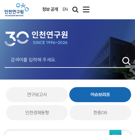
정보 공개
EN
연구보고서
이슈브리프
인천경제동향
한중DB