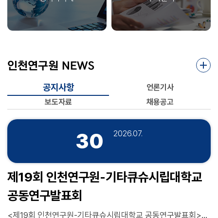
쟁하고 있어, 단순히 제3국 시장으로 수출시장을 다변화하더라도 중국 대
할 수 있다.
비 경쟁력을 확보하기 어려운 실정이다. 이러한 구조적 변화 속에서 본 보
고서에서는 한국의 대중국 산업전략을 ‘초격차 전략’에서 ‘학습･축적 기반
전략(Learning-oriented Strategy)’으로 전환할 것을 제언한다. 중국을
더 이상 단순한 생산기지나 판매 시장으로 보지 않고, 대규모 실증과 빠른
확산이 가능한 ‘학습 환경’으로 재정의할 필요가 있다. 로봇, 자율주행, 배
인천연구원 NEWS
터리, AI 기반 제조 등의 첨단 분야에서는 중국 기업과의 협력이 기술이전
이나 종속적 협력이 아닌 기능･단계에 따라 분리된 전략적 협력 차원에서
공지사항
언론기사
설계될 필요가 있다. 기존의 대중국 투자 동기가 비용(Cost)이나 시장(M
arket)이었다면, 이제는 학습(Learning)과 역량 축적(Capability Accu
보도자료
채용공고
mulation) 동기로 전환하여 기술과 제품, 공정, 알고리즘을 빠르게 검증
하고 반복 실험할 수 있는 테스트베드로 활용할 필요가 있다. 동시에 기술
주권 확보와 첨단제조 생태계 구축을 위한 독자적 ‘K-제조 모델’ 마련이 긴
30
2026.07.
요하다. 초격차 기술 확보와 한국만이 만들 수 있는 깊이(Deep-Ecosyst
em)의 결합이 필요하며, 이를 위해 ‘M･AX(Manufacturing AI X-form
ation)’ 전략을 통해 ‘소재-부품-완성품’으로 이어지는 가치사슬 전반에서
제19회 인천연구원-기타큐슈시립대학교
AI 시대 ‘K-제조’만의 특화된 전략기술을 발굴하고, 신뢰 기반의 글로벌 공
급망을 선도하는 전략이 요구된다. 수요시장 창출을 통한 첨단산업 제조
공동연구발표회
생태계를 빠르게 구축하고, 글로벌 시장에서 중국과의 경합성 등을 고려하
여 특화된 새로운 비즈니스 모델 및 제품개발도 시급한 과제이다. 결론적
<제19회 인천연구원-기타큐슈시립대학교 공동연구발표회>가 “지역사회 회복력 강화를 위한 안전문화와 재해대응”을 주제로 개최됩니다. 이번 공동연구발표회는 재난과 사회적 위험에 대한 지역사회의 대응 역량을 높이고, 안전문화 확산과 재난취약계층 보호를 위한 정책적 시사점을 모색하기 위해 마련되었습니다. 많은 관심 부탁드립니다. □ 개 요 ◯ 일 시: 8월 6일(목) 14:00~17:30 ◯ 장 소: 인천연구원 2층 대회의실 ◯ 주 제: 지역사회 회복력 강화를 위한 안전문화와 재해대응 ◯ 주 최: 인천연구원, 기타큐슈시립대학교 ◯ 운영방식: 한·일 순차통역 □ 프로그램 ○ 개회식 14:00~14:15 • 개회선언, 내빈소개, 진행순서 안내 • 인사말씀 - 환영사: 최계운(인천연구원장) - 답 사: 미나미 히로시(南 博, MINAMI HIROSHI 기타큐슈시립대학교 지역전략연구소 부소장, 교수) ○ 주제발표 1부 14:20~15:50 • 발표 1: 이웅(인천시사회서비스원 정책연구실 연구위원) - 인천광역시 주거전환 장애인의 지역사회 정착과정 및 지원방안 연구 • 발표 2: 후카야 히로이(深谷 裕, 기타큐슈시립대학교 지역전략연구소 지역창생학군 교수) - 지적장애 아동·성인 지원기관 내 성 관련 행동 현황 및 대응: 범죄 예방·권익 옹호의 관점에서 • 질의응답(10분) ○ 주제발표 2부 16:00~17:30 • 발표 1: 안승현(인천연구원 인천안전도시연구센터 초빙연구위원) - 인천광역시 재난안전 의식 제고를 위한 정책 신뢰 기반 실행전략 • 발표 2: 이승한(李乘漢, 기타큐슈시립대학교 지역전략연구소 특임교원) - 기타큐슈·고쿠라의 역사적 경험을 통한 지역 안전문화 형성에 관한 고찰 • 질의응답(10분)
으로, 한국의 산업정책은 중국과의 경쟁을 회피하기보다, 상호의존 속에