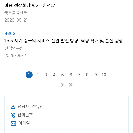
미중 정상회담 평가 및 전망
국제금융센터
2026-05-21
4603
15·5 시기 중국의 서비스 산업 발전 방향: 역량 확대 및 품질 향상
산업연구원
2026-05-21
1
2
3
4
5
6
7
8
9
10
담당자
전유정
전화번호
이메일