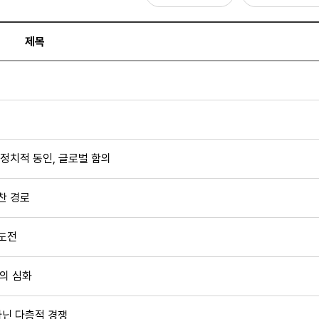
전체
제목
제목
내용
 정치적 동인, 글로벌 함의
찬 경로
 도전
의 심화
아닌 다층적 경쟁