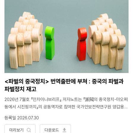
<파벌의 중국정치> 번역출판에 부쳐 : 중국의 파벌과
파벌정치 재고
2026년 7월호 『인차이나브리프』 저자노트는 『派閥의 중국정치-마오쩌
둥에서 시진핑까지』의 공동역자로 참여한 국가안보전략연구원 양갑용
수석연구위원의 글을 싣습니다. 2023년 일본 나고야대학 출판부에서 출
등록일 2026.07.30
간된 이 책은 100년 정당인 중국공산당 내부의 파벌과 파벌투쟁을 통해
마오쩌둥에서 시진핑에 이르는 중국정치의 동학을 추적하고 있습니다. 2
미리보기
다운로드