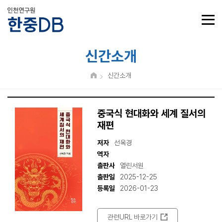
신간소개
신간소개
중국식 현대화와 세계 질서의
재편
저자
선옥경
역자
출판사
열린서원
출판일
2025-12-25
등록일
2026-01-23
관련URL 바로가기