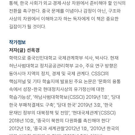
통해, 한국 사회가 외교·경제·사상 차원에서 준비해야 할 인식의
전환을 촉구한다. 중국 문제를 이념이나 감정이 아닌, 구조와
사상의 차원에서 이해하고자 하는 독자에게 이 책은 중요한
길잡이가 될 것이다.
작가정보
저자(글) 선옥경
학력으로 중국인민대학교 국제관계학부 석사, 박사다. 현재
허난사범대학교 정치공공관리학부 교수, 주요 연구 방향은
동아시아 지역의 정치, 경제 및 국제 관계다. CSSCI의
핵심저널 및 기타 학술지에 발표된 주요 논문은 '문화의 융통
속에서 성장-한국 현대정치사상의 유가정신에 대한
학습가능성', '하남사범대학학보(CSSCI) 2019년 1호', '당대
한국 부패척결제도 구축', '당대 한국' 2019년 3호, '한국
문재인 정부의 대북정책 및 전망', '현대국제관계'(CSSCI)
2018년 10호, '중국이 북한의 다원화를 촉진해야 한다'
2012년 1호, '중국과 세계관찰'2012년 1호, '2010년 한국의