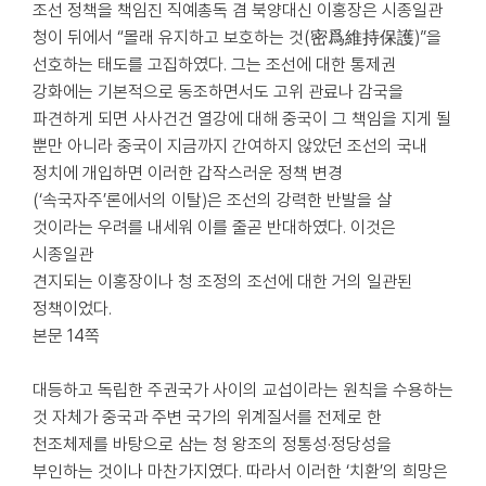
조선 정책을 책임진 직예총독 겸 북양대신 이홍장은 시종일관
청이 뒤에서 “몰래 유지하고 보호하는 것(密爲維持保護)”을
선호하는 태도를 고집하였다. 그는 조선에 대한 통제권
강화에는 기본적으로 동조하면서도 고위 관료나 감국을
파견하게 되면 사사건건 열강에 대해 중국이 그 책임을 지게 될
뿐만 아니라 중국이 지금까지 간여하지 않았던 조선의 국내
정치에 개입하면 이러한 갑작스러운 정책 변경
(‘속국자주’론에서의 이탈)은 조선의 강력한 반발을 살
것이라는 우려를 내세워 이를 줄곧 반대하였다. 이것은
시종일관
견지되는 이홍장이나 청 조정의 조선에 대한 거의 일관된
정책이었다.
본문 14쪽
대등하고 독립한 주권국가 사이의 교섭이라는 원칙을 수용하는
것 자체가 중국과 주변 국가의 위계질서를 전제로 한
천조체제를 바탕으로 삼는 청 왕조의 정통성·정당성을
부인하는 것이나 마찬가지였다. 따라서 이러한 ‘치환’의 희망은