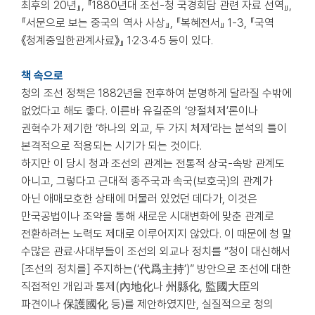
최후의 20년』, 『1880년대 조선-청 국경회담 관련 자료 선역』,
『서문으로 보는 중국의 역사 사상』, 『복혜전서』 1-3, 『국역
《청계중일한관계사료》』 1·2·3·4·5 등이 있다.
책 속으로
청의 조선 정책은 1882년을 전후하여 분명하게 달라질 수밖에
없었다고 해도 좋다. 이른바 유길준의 ‘양절체제’론이나
권혁수가 제기한 ‘하나의 외교, 두 가지 체제’라는 분석의 틀이
본격적으로 적용되는 시기가 되는 것이다.
하지만 이 당시 청과 조선의 관계는 전통적 상국-속방 관계도
아니고, 그렇다고 근대적 종주국과 속국(보호국)의 관계가
아닌 애매모호한 상태에 머물러 있었던 데다가, 이것은
만국공법이나 조약을 통해 새로운 시대변화에 맞춘 관계로
전환하려는 노력도 제대로 이루어지지 않았다. 이 때문에 청 말
수많은 관료·사대부들이 조선의 외교나 정치를 “청이 대신해서
[조선의 정치를] 주지하는(‘代爲主持’)” 방안으로 조선에 대한
직접적인 개입과 통제(內地化나 州縣化, 監國大臣의
파견이나 保護國化 등)를 제안하였지만, 실질적으로 청의