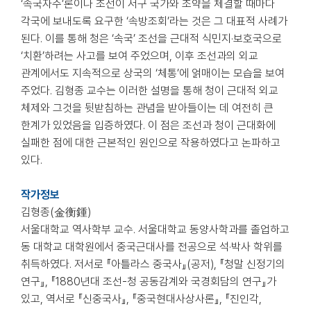
‘속국자주’론이나 조선이 서구 국가와 조약을 체결할 때마다
각국에 보내도록 요구한 ‘속방조회’라는 것은 그 대표적 사례가
된다. 이를 통해 청은 ‘속국’ 조선을 근대적 식민지·보호국으로
‘치환’하려는 사고를 보여 주었으며, 이후 조선과의 외교
관계에서도 지속적으로 상국의 ‘체통’에 얽매이는 모습을 보여
주었다. 김형종 교수는 이러한 설명을 통해 청이 근대적 외교
체제와 그것을 뒷받침하는 관념을 받아들이는 데 여전히 큰
한계가 있었음을 입증하였다. 이 점은 조선과 청이 근대화에
실패한 점에 대한 근본적인 원인으로 작용하였다고 논파하고
있다.
작가정보
김형종(金衡鍾)
서울대학교 역사학부 교수. 서울대학교 동양사학과를 졸업하고
동 대학교 대학원에서 중국근대사를 전공으로 석·박사 학위를
취득하였다. 저서로 『아틀라스 중국사』(공저), 『청말 신정기의
연구』, 『1880년대 조선-청 공동감계와 국경회담의 연구』가
있고, 역서로 『신중국사』, 『중국현대사상사론』, 『진인각,