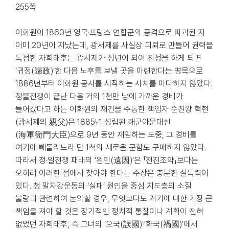
255쪽
이화원이 1860년 영국·프랑스 연합군의 공격으로 파괴된 지
이미 20년이 지났는데, 광서제를 사실상 괴뢰로 만들어 권력을
독점한 자희태후는 광서제가 성년이 되어 친정을 하게 되면
‘귀정(歸政)’한 다음 노후를 보낼 곳을 마련한다는 명목으로
1886년부터 이화원 공사를 시작하는 사치를 마다하지 않았다.
청불전쟁이 끝난 다음 거의 1천만 냥에 가까운 경비가
들어갔다고 하는 이화원의 재건을 주동한 책임자 순친왕 혁현
(광서제의 親父)은 1885년 성립된 해군아문대신
(海軍衙門大臣)으로 9년 동안 재임하는 도중, 그 경비를
여기에 빼돌리느라 단 1척의 새로운 군함도 구매하지 않았다.
따라서 청·일전쟁 패배의 ‘원인(遠因)’은 「천진조약」보다는
오히려 이러한 점에서 찾아야 한다는 주장은 충분한 설득력이
있다. 청 말자강운동의 ‘실패’ 원인을 중심 지도층의 소질
불량과 관련하여 논의할 경우, 무엇보다도 거기에 대한 가장 큰
책임을 져야 할 것은 장기적인 정치적 통찰이나 계획이 전혀
없었던 자희태후, 즉 그녀의 ‘오국(誤國)’·‘화국(禍國)’에서