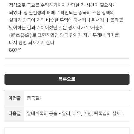
정식으로 국교를 수립하기까지 상당한 긴 시간이 필요하게
되었다. 청·일전쟁의 패배로 확인되는 중국의 조선 정책의
실패가 양국이 거의 비슷한 무렵에 앞서거니 뒤서거니 ‘몰락’을
맞이하는 결과로 이어졌던 것은 광서제가 ‘보거순치
(輔車脣齒)’로 표현하였던 양국 관계가 지닌 무게나 의미를
다시 한번 되새기게 한다.
807쪽
목록으로
이전글
중국필패
다음글
알테쉬톡의 공습 - 알리, 테무, 쉬인, 틱톡샵의 실체와 우리의 대응 전략