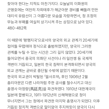
찾아야 한다는 지적도 마찬가지다. 오늘날의 이화원의
곤명호에는 여전히 자희태후가 해군아문 경비를 빼돌려 만든
대리석 유람선이 그 아름다운 모습을 자랑하면서, 청 조정의
무능과 부패를 여실히 상기시켜 주는 상징으로 남아 있다.
480-482쪽
이 때문에 ‘평행지국’으로서의 양국의 외교 관계가 20세기에
접어들 무렵에야 정식으로 출범하였지만, 양국이 그러한
관계를 누릴 수 있는 시간은 그리 길지 않았다. 20세기에
들어오면서 중국의 의화단 사건이나 러·일전쟁 등 국제적
격변이 거듭되고, 일본의 한국 침략이 본격화되면서 양국의
외교 관계는 곧바로 중단될 수밖에 없었기 때문이다.
한국의 외교권이 박탈된 「을사조약」 후인 1906년 2월
총리아문은 다른 나라처럼 주한 공사를 철수시키고 대신
총영사 마정량(馬廷亮)을 파견하였다. 1910년 대한제국이
일본에 합병되고, 1911-1912년의 신해혁명으로 청이
무너지면서 그는 청에서 파견한 마지막 총영사가 되었다. 이후
거듭된 정치적 격변으로 말미암아 주지하듯이 양국이 다시