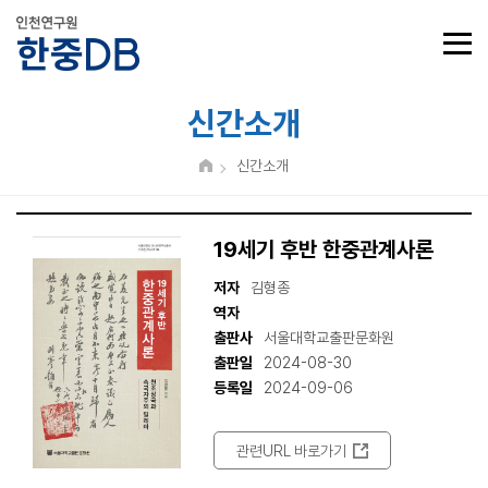
신간소개
신간소개
19세기 후반 한중관계사론
저자
김형종
역자
출판사
서울대학교출판문화원
출판일
2024-08-30
등록일
2024-09-06
관련URL 바로가기