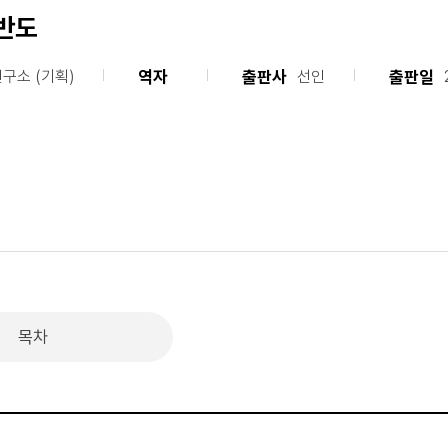
반도
역자
출판사
출판일
구소 (기획)
선인
목차