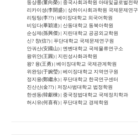
둥샹룽(董向榮) | 중국사회과학원 아태및글로벌전
리카이셩(李開盛) | 상하이사회과학원 국제문제연
리팅팅(李??) | 베이징대학교 외국어학원
비잉다(畢穎達) | 산동대학교 동북아학원
순싱제(孫興傑) | 지린대학교 공공외교학원
신? 챵(信?) | 푸단대학교 국제문제연구원
안궈산(安國山) | 옌볜대학교 국제물류연구소
왕위안(王圓) | 지린성사화과학원
왕? 융(王勇) | 베이징대학교 국제관계학원
위완잉(于婉瑩) | 베이징대학교 지역연구원
정지융(鄭繼永) | 푸단대학교 한국연구센터
진산산(金??) | 저장사범대학교 법정학원
한센동(韓獻棟) | 중국정법대학교 국제정치학과
허시유(何喜有) | 푸단대학교 경제학원