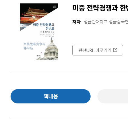
미중 전략경쟁과 한
저자
성균관대학교 성균중국연
관련URL 바로가기
책내용