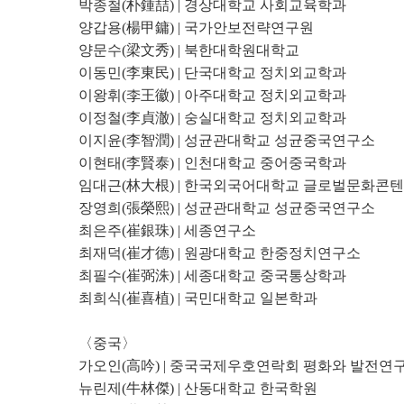
박종철(朴鍾喆) | 경상대학교 사회교육학과
양갑용(楊甲鏞) | 국가안보전략연구원
양문수(梁文秀) | 북한대학원대학교
이동민(李東民) | 단국대학교 정치외교학과
이왕휘(李王徽) | 아주대학교 정치외교학과
이정철(李貞澈) | 숭실대학교 정치외교학과
이지윤(李智潤) | 성균관대학교 성균중국연구소
이현태(李賢泰) | 인천대학교 중어중국학과
임대근(林大根) | 한국외국어대학교 글로벌문화콘
장영희(張榮熙) | 성균관대학교 성균중국연구소
최은주(崔銀珠) | 세종연구소
최재덕(崔才德) | 원광대학교 한중정치연구소
최필수(崔弼洙) | 세종대학교 중국통상학과
최희식(崔喜植) | 국민대학교 일본학과
〈중국〉
가오인(高吟) | 중국국제우호연락회 평화와 발전연
뉴린제(牛林傑) | 산동대학교 한국학원