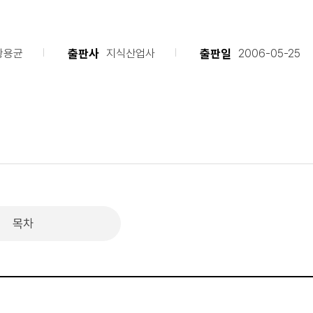
출판사
출판일
황용균
지식산업사
2006-05-25
목차