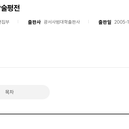
학술평전
출판사
출판일
편집부
광서사범대학출판사
2005-1
목차