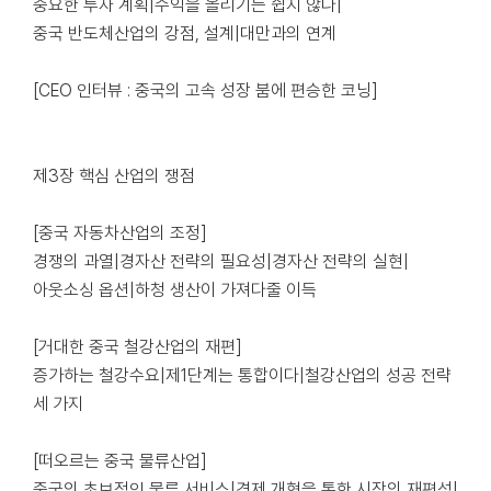
중요한 투자 계획|수익을 올리기는 쉽지 않다|
중국 반도체산업의 강점, 설계|대만과의 연계
[CEO 인터뷰 : 중국의 고속 성장 붐에 편승한 코닝]
제3장 핵심 산업의 쟁점
[중국 자동차산업의 조정]
경쟁의 과열|경자산 전략의 필요성|경자산 전략의 실현|
아웃소싱 옵션|하청 생산이 가져다줄 이득
[거대한 중국 철강산업의 재편]
증가하는 철강수요|제1단계는 통합이다|철강산업의 성공 전략
세 가지
[떠오르는 중국 물류산업]
중국의 초보적인 물류 서비스|경제 개혁을 통한 시장의 재편성|