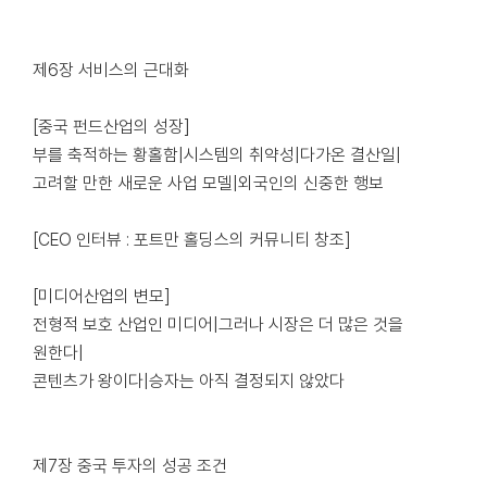
제6장 서비스의 근대화
[중국 펀드산업의 성장]
부를 축적하는 황홀함|시스템의 취약성|다가온 결산일|
고려할 만한 새로운 사업 모델|외국인의 신중한 행보
[CEO 인터뷰 : 포트만 홀딩스의 커뮤니티 창조]
[미디어산업의 변모]
전형적 보호 산업인 미디어|그러나 시장은 더 많은 것을
원한다|
콘텐츠가 왕이다|승자는 아직 결정되지 않았다
제7장 중국 투자의 성공 조건