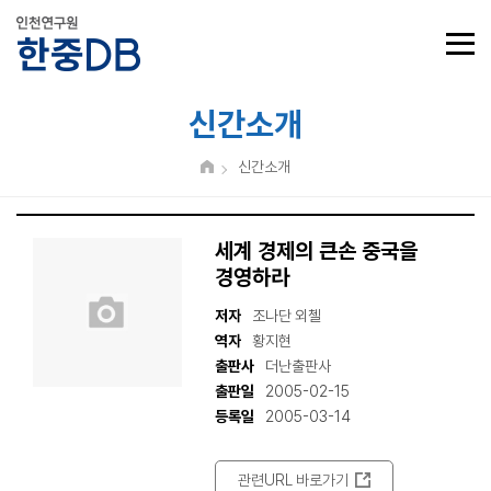
신간소개
신간소개
세계 경제의 큰손 중국을
경영하라
저자
조나단 외첼
역자
황지현
출판사
더난출판사
출판일
2005-02-15
등록일
2005-03-14
관련URL 바로가기