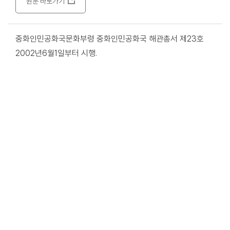
원문 바로가기
중화인민공화국문화부령 중화인민공화국 해관총서 제23호
2002년6월1일부터 시행.