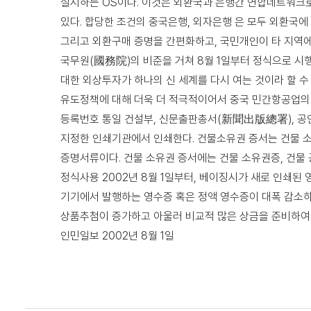
실시하는 OS이다. 이것은 외환국과 은행간 연합네트워크로
있다. 합당한 조건의 중국은행, 외자은행 은 모두 외환국에
그리고 외환구매 증명을 간편화하고, 국민개인이 타 지역에
국무원(國務院)의 비준을 거쳐 8월 1일부터 정식으로 시행
대한 외상투자가 하나의 신 세계를 다시 여는 것이라 할 
유도정책에 대해 더욱 더 적극적이어서 중국 민간항공업의
등록번호 통일 건설부, 신문출판총서(新聞出版總署), 공
지정한 인쇄기관에서 인쇄한다. 건물소유권 증서는 건물 소
증명서류이다. 건물 소유권 증서에는 건물 소유권증, 건물
정식사용 2002년 8월 1일부터, 베이징시가 새로 인쇄된
기기에서 발행하는 영수증 혹은 정액 영수증이 대폭 감소하
상품추첨이 증가하고 아울러 비교적 많은 상금을 준비하여
인민일보 2002년 8월 1일