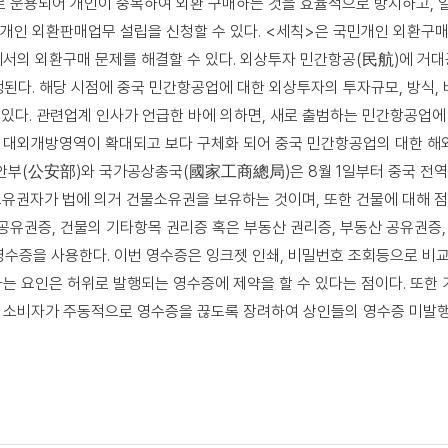
 운용되어 개인이 중복하여 외환 구매하는 것을 효율적으로 방지하고, 
 개인 외환판매업무 설립을 신청할 수 있다. <세칙>은 국민개인 외환구
서의 외환구매 문제를 해결할 수 있다. 외상투자 민간항공(民航)에 거대
된다. 해당 시점에 중국 민간항공업에 대한 외상투자의 투자규모, 방식, 
수 있다. 관련업계 인사가 언급한 바에 의하면, 새로 출범하는 민간항공업
 대외개방영역이 확대되고 보다 구체화 되어 중국 민간항공업의 대한 해
안부(公安部)와 국가공상총국(國家工商總局)은 8월 1일부터 중국 전
유권자가 법에 의거 건물소유권을 보유하는 것이며, 또한 건물에 대해 점유
 공유권증, 건물의 기타항목 권리증 혹은 부동산 권리증, 부동산 공유권증
 영수증을 사용한다. 이번 영수증은 잉크젯 인쇄, 비밀번호 조회등으로 비
는 요인은 허위로 발행되는 영수증에 제약을 할 수 있다는 점이다. 또한
 소비자가 주동적으로 영수증을 끊도록 장려하여 상인들의 영수증 미발행