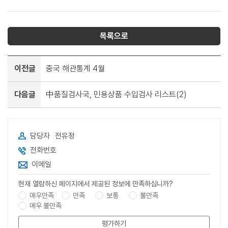
목록으로
이전글
중국 해관통계 4월
다음글
中품질검사국, 민용상품 수입검사 리스트(2)
담당자
전유정
전화번호
이메일
현재 열람하신 페이지에서 제공된 정보에 만족하십니까?
매우만족
만족
보통
불만족
매우 불만족
평가하기