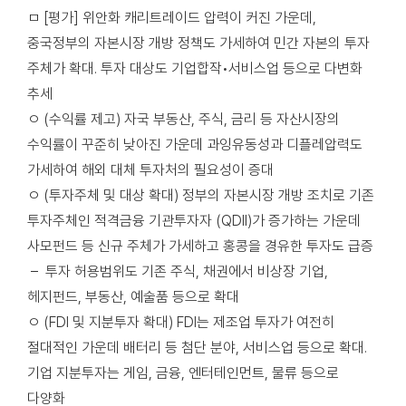
ㅁ [평가] 위안화 캐리트레이드 압력이 커진 가운데,
중국정부의 자본시장 개방 정책도 가세하여 민간 자본의 투자
주체가 확대. 투자 대상도 기업합작•서비스업 등으로 다변화
추세
ㅇ (수익률 제고) 자국 부동산, 주식, 금리 등 자산시장의
수익률이 꾸준히 낮아진 가운데 과잉유동성과 디플레압력도
가세하여 해외 대체 투자처의 필요성이 증대
ㅇ (투자주체 및 대상 확대) 정부의 자본시장 개방 조치로 기존
투자주체인 적격금융 기관투자자 (QDII)가 증가하는 가운데
사모펀드 등 신규 주체가 가세하고 홍콩을 경유한 투자도 급증
– 투자 허용범위도 기존 주식, 채권에서 비상장 기업,
헤지펀드, 부동산, 예술품 등으로 확대
ㅇ (FDI 및 지분투자 확대) FDI는 제조업 투자가 여전히
절대적인 가운데 배터리 등 첨단 분야, 서비스업 등으로 확대.
기업 지분투자는 게임, 금융, 엔터테인먼트, 물류 등으로
다양화