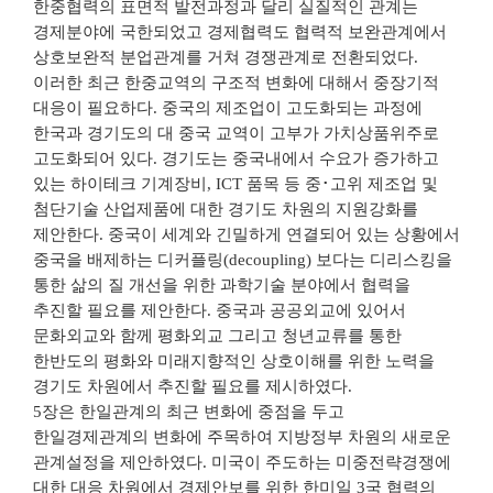
한중협력의 표면적 발전과정과 달리 실질적인 관계는
경제분야에 국한되었고 경제협력도 협력적 보완관계에서
상호보완적 분업관계를 거쳐 경쟁관계로 전환되었다.
이러한 최근 한중교역의 구조적 변화에 대해서 중장기적
대응이 필요하다. 중국의 제조업이 고도화되는 과정에
한국과 경기도의 대 중국 교역이 고부가 가치상품위주로
고도화되어 있다. 경기도는 중국내에서 수요가 증가하고
있는 하이테크 기계장비, ICT 품목 등 중･고위 제조업 및
첨단기술 산업제품에 대한 경기도 차원의 지원강화를
제안한다. 중국이 세계와 긴밀하게 연결되어 있는 상황에서
중국을 배제하는 디커플링(decoupling) 보다는 디리스킹을
통한 삶의 질 개선을 위한 과학기술 분야에서 협력을
추진할 필요를 제안한다. 중국과 공공외교에 있어서
문화외교와 함께 평화외교 그리고 청년교류를 통한
한반도의 평화와 미래지향적인 상호이해를 위한 노력을
경기도 차원에서 추진할 필요를 제시하였다.
5장은 한일관계의 최근 변화에 중점을 두고
한일경제관계의 변화에 주목하여 지방정부 차원의 새로운
관계설정을 제안하였다. 미국이 주도하는 미중전략경쟁에
대한 대응 차원에서 경제안보를 위한 한미일 3국 협력의