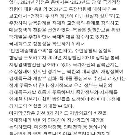
없다. 2024년 김정은 총비서는 ‘2023년도 당 및 국가정책
정형에 대한 총화와 2024년도 투쟁방향에 대하여’라는
보고에서 “전쟁이 추상적 개념이 아닌 현실적 실체”라고
주장하며 남북관계를 적대적 교전국의 관계로 정의하고
대남정책의 전환을 선언하였다. 북한은 정권안보를 위한
핵개발을 추진하면서 국제제재를 감수하고 있지만
국내적으로 정통성을 확보하기 위해서
‘인민대중제일주의’를 실현하고, 주민생활의 실질적
향상을 도모하고자 2024년 지방발전 20×10 정책을 통해
지방경제발전을 강조하고 있다. 국가차원의 남북관계는
소강상태에 있지만 경기도는 북한의 대외경제 개방정책이
경제특구와 개발부 심화･확대를 중심으로 추진되고 있다는
점에 주목해야 한다. 장기적으로 우리 정부는 북한의
경제특구개발 흐름에 주목하면서 중앙정부와 지자체를
연계한 남북경제협력 방안들을 모색해야 하며 이 과정에
경기도의 역할을 기대할 수 있다.
마지막 7장은 민선 8기 경기도 지방외교의 비전을
국제정세의 변화와 연계하여 지방외교의 대안을
논의하였다. 미중전략경쟁, 인태전략 등 동아시아
질서변화와 함께 코로나19 이후 우크라이나 전쟁과