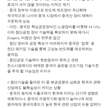
효과가 크지 않을 것이라는 지적도 제기
· 중국 정부의 지원으로 반도체 제조장비 국산화에
적극적으로 나서며 중국 시장에서 중국산 장비 채택이
꾸준하게 상승
- 다만 , 중국은 핵심공정장비인 노광장비를 비롯해 14 나노
이하 첨단공정 장비 기술력을 확보하지 못해 레거시
(Legacy, 비첨단 장비 위주로 접근
· 첨단 장비와 공정 확보가 어려워지자 중국은 ‘칩렛’ 등
천단 패키징 기술을 통해 고성능 반도체를 제조하려는
움직임
- 첨단공정 기술력이 뒷받침되지 못하고 관련
컨소시엄에서도 배제된 중국이 글로벌 선도기업 기술수준
을 추격 할 가능성은 미지수
○ 첨단기술을 둘러싼 미·중 패권경쟁의 심화로 핚국의 관렦
산업에도 불확실성이 커지는 상황
· 중국의 원자재 수출규제가 핚국에 미치는 단기적 영향은
제핚적이나, 중국의 자원무기화 범위가 늘어나게 되면
원자재의 중국의졲도가 높은 핚국 관련 산업의 비용 압박이