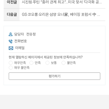
이전글
시진핑·푸틴 “중러 관계 최고”…미국 맞서 ‘다극화 공동성명’ 채택
다음글
GS·코오롱·오리온·삼양 오너家, 베이징 포럼서 中 재계와 맞손
담당자
전유정
전화번호
이메일
현재 열람하신 페이지에서 제공된 정보에 만족하십니까?
매우만족
만족
보통
불만족
매우 불만족
평가하기