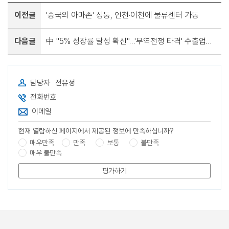
이전글
'중국의 아마존' 징둥, 인천·이천에 물류센터 가동
다음글
中 "5% 성장률 달성 확신"…'무역전쟁 타격' 수출업체 지원 강화
담당자
전유정
전화번호
이메일
현재 열람하신 페이지에서 제공된 정보에 만족하십니까?
매우만족
만족
보통
불만족
매우 불만족
평가하기