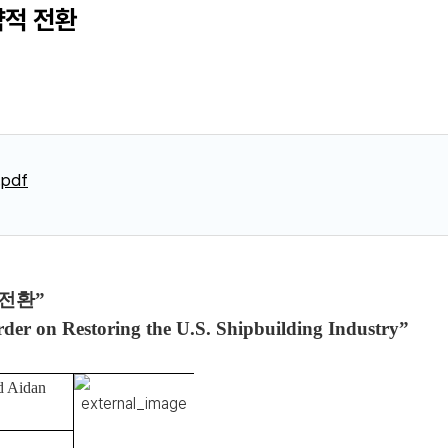
략적 전환
pdf
전환”
der on Restoring the U.S. Shipbuilding Industry”
d Ai
dan