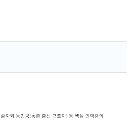
대졸자와 농민공(농촌 출신 근로자) 등 핵심 인력층의