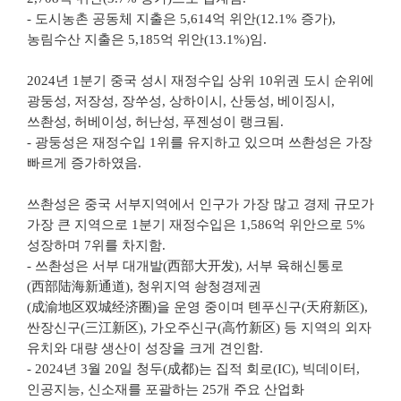
- 도시농촌 공동체 지출은 5,614억 위안(12.1% 증가),
농림수산 지출은 5,185억 위안(13.1%)임.
2024년 1분기 중국 성시 재정수입 상위 10위권 도시 순위에
광둥성, 저장성, 장쑤성, 상하이시, 산둥성, 베이징시,
쓰촨성, 허베이성, 허난성, 푸젠성이 랭크됨.
- 광둥성은 재정수입 1위를 유지하고 있으며 쓰촨성은 가장
빠르게 증가하였음.
쓰촨성은 중국 서부지역에서 인구가 가장 많고 경제 규모가
가장 큰 지역으로 1분기 재정수입은 1,586억 위안으로 5%
성장하며 7위를 차지함.
- 쓰촨성은 서부 대개발(西部大开发), 서부 육해신통로
(西部陆海新通道), 청위지역 솽청경제권
(成渝地区双城经济圈)을 운영 중이며 톈푸신구(天府新区),
싼장신구(三江新区), 가오주신구(高竹新区) 등 지역의 외자
유치와 대량 생산이 성장을 크게 견인함.
- 2024년 3월 20일 청두(成都)는 집적 회로(IC), 빅데이터,
인공지능, 신소재를 포괄하는 25개 주요 산업화