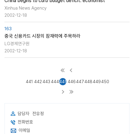
China begins to curb budget deficit: economist
Xinhua News Agency
2002-12-18
163
중국 신용카드 시장의 잠재력에 주목하라
LG경제연구원
2002-12-18
441
442
443
444
445
446
447
448
449
450
담당자
전유정
전화번호
이메일