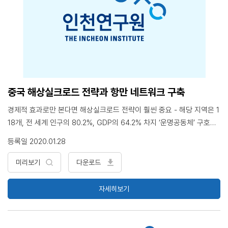
중국 해상실크로드 전략과 항만 네트워크 구축
경제적 효과로만 본다면 해상실크로드 전략이 훨씬 중요 - 해당 지역은 1
18개, 전 세계 인구의 80.2%, GDP의 64.2% 차지 ‘운명공동체’ 구호를
내세워 세계 정치·경제·문화의 중심이 되려는 장기목표, 주변국의 참여를
등록일 2020.01.28
통한 5대 기능 수행을 단기 목표로 제시 국가 전략과제로 설정된 항구연
맹·항구협력은 일대일로 핵심사업이자 고도로 계산된 ‘회색지대 전략’의
미리보기
다운로드
하나 해외항구 개척은 항구의 건설·수리·투자·운영권 확보에서부터 투자
지분·관리권 확보까지 다양한 수준과 방법으로 진행 중국은 시설 확충과
자세히보기
소프트웨어 개선해 동남아와 적극적인 ‘항구연맹’을 추진하면서 정치·경
제·군사 방면의 ‘전략적 연계점’으로 활용 <목 차> 1. 중국 해상실크로드
의 전략적 위상과 가치 2. 해상실크로드 전략에서 해외항구 역할 3. 중국