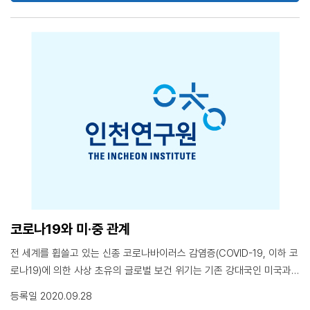
니라 2004년 동북공정을 시작으로 거의 매년 발생 중에 있어 주의가 필
요한 상황임. 한국은 향후에 중국과의 분쟁 발생 가능성을 열어두고, 중
앙정부-지자체-민간 등이 참여하는 다층 거버넌스 기반의 통합적 위기관
리 시스템을 구축할 필요가 있음. 중국 경제보복에 대한 위기관리 과정
에서 한국은 중국 경제보복의 주요 목적이 경제적 타격이 아닌 정치적
‘길들이기’에 있음을 인지하고 정치·외교적 문제로 접근하는 전략이 필요
함. 구체적으로, 중국의 정치·외교적 압박을 위기관리 차원의 조기 경고
로 인식하고, 정책과 태도 변화 여부에 따라 압박 수위가 높아질 수 있음
을 인지할 필요가 있고, 정치적 효과를 극대화할 수 있는 산업을 집중적
으로 타격하기 때문에 해당 산업에 대한 신속한 선별과 지원책 마련이 우
선시 되어야 할 것임. 분쟁 해결 과정에서는 다층 거버넌스를 활용한 적
극적인 협상으로 분쟁 규모를 축소하고 단기화 시키는 전략을 구사할 필
요가 있음. 본 브리프는 저자의 「중국의 유럽 경제선진국 경제보복 특징
과 통합적 위기관리 전략」와 「국가핵심이익: 중국 화평발전노선의 내막을
코로나19와 미·중 관계
읽는 키워드」을 바탕으로 작성되었음. <목 차> 1. 최근 중국의 경제보
전 세계를 휩쓸고 있는 신종 코로나바이러스 감염증(COVID-19, 이하 코
복 현황과 함의 2. 중국의 프랑스 경제보복과 분쟁 해결 특징 3. 중국의
로나19)에 의한 사상 초유의 글로벌 보건 위기는 기존 강대국인 미국과
노르웨이 경제보복과 분쟁 해결 특징 4. 중국 경제보복과 프·노 양국 위
신흥 강대국인 중국의 국가적 위기관리 능력뿐만 아니라 국제적 리더십
기관리 특징 5. 프·중, 노·중 갈등의 정책적 시사점
등록일 2020.09.28
을 검증받는 중요한 시험대가 되고 있으며, 이러한 초국경적 보건 위기가