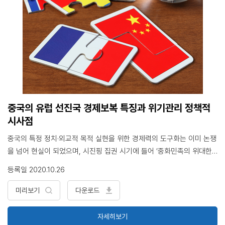
중국의 유럽 선진국 경제보복 특징과 위기관리 정책적
시사점
중국의 특정 정치·외교적 목적 실현을 위한 경제력의 도구화는 이미 논쟁
을 넘어 현실이 되었으며, 시진핑 집권 시기에 들어 ‘중화민족의 위대한
부흥’을 기치로 더욱 ‘공세적’인 대외전략을 펼치면서 국가핵심이익을 둘
등록일 2020.10.26
러싼 분쟁 발생과 그 과정에서 경제보복 수단을 사용할 가능성이 더욱 커
짐. 한중 양국 간에는 소위 말하는 3NO(MD구축, 사드 추가 배치, 한미
미리보기
다운로드
일 군사협력) 등 전략적 이슈 외에 양국 국민의 강한 민족주의 정서를 자
극시킬 수 있는 이념적·감정적 문제들이 미해결 상태로 남아 있을 뿐 아
자세히보기