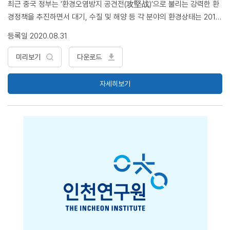
최근 중국 정부는 ‘환경오염방지 공견전(攻堅战)’으로 불리는 강력한 환
경정책을 추진하면서 대기, 수질 및 해양 등 각 분야의 환경상태는 2017
년부터 2019년까지 3년간 지속적으로 개선되는 추이를 보이는 것으로
등록일 2020.08.31
평가됨. 올해 상반기에는 중국의 환경정책 이외에도 코로나19 발생에 따
른 2차 산업과 3차 산업의 전력사용량 감소 등의 영향으로 1월부터 6월
미리보기
다운로드
까지 주요 대기오염물질의 평균농도가 저감했으나, 대기질에 있어서 O3
농도는 오히려 증가하는 추세를 보이면서 중국이 당면한 주요한 환경문
자세히보기
제로 부각되고 있음. 또한, 코로나19의 발생으로 의료폐기물 발생량이 급
격히 증가했으며, 인수공통 감염병 발생 방지를 위한 야생동물 관리 강
화, 감염병 바이러스 전파 및 확산 방지를 위한 의료폐기물 안전한 처리,
의료기관 오·폐수 및 음용수 수질의 바이러스 오염에 대한 모니터링 및
안전한 관리 등 새로운 환경문제에 직면함. <목 차> 1. 최근 3년간 중국
의 환경상태 변화 추이 2. 코로나19 발생과 주요 환경상태 영향 3. 2020
년 중국의 주요 환경정책 추진 현황 4. 평가