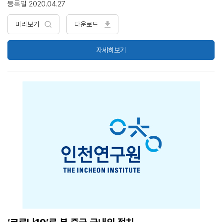
등록일 2020.04.27
있어서 저장성의 항저우와 닝보는 중요한 성장거점이고 광역교통의 중요
요충지 저장성대만구 발전계획에 따르면 일명 일환일대일통도(一环一
미리보기
다운로드
带一通道)라는 청사진 아래 경제권, 산업발전벨트와 교통인프라 구축을
추진 중 - 항저우와 닝보를 중심으로 사오싱과 후저우를 경제발전 거점
자세히보기
지로 조성 우리나라는 항저우의 디지털경제, 닝보-저우산의 해양경제에
대한 벤치마킹을 통해 경쟁과 전략적 협력을 모색 <목 차> 1. 저장성의
산업경제 개황 2. 창장삼각주 거점도시군으로서의 역할 3. 저장성대만구
발전계획 4. 시사점 및 우리의 대응