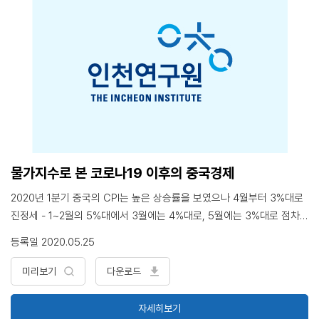
민족주의 애국심을 고양하고 홍콩 소요를 해결함과 동시에 홍콩 및 타이
완 문제에서 중국 공산당 정책의 연속성과 일관성을 유지하기 위한 강경
책임. 중국 공산당의 ‘중화민족의 위대한 목표’인 ‘조국의 완전한 통일과
중화민족의 위대한 부흥‘이란 미·중 경쟁구도에서 중국의 국내외정치의
목적임. 즉, 중국 공산당 정부의 국내목표는 ’샤오캉사회‘를 완성하며 사
회주의 국가 건설에 힘써 완전한 통일을 이루면서, 대외적으로 세계에 우
뚝 서 중화민족의 자존심을 회복하는 시대를 열겠다는 ‘중국몽’에 있음.
시진핑 시대 중국정치·경제는 미·중 마찰과 ‘코로나19’로 더욱 어려운 상
황인데, 이 시기 중국 지도부는 인민의 비판대상이 될 수 있기에 중국 공
산당은 전통적 국내정치에 기반을 두며 대외문제를 해결하려 함. 이에 인
물가지수로 본 코로나19 이후의 중국경제
민의 지지를 얻을 수 있는 명분 있는 대외전략이 필요함. 금년 양회에서
2020년 1분기 중국의 CPI는 높은 상승률을 보였으나 4월부터 3%대로
는 코로나19관련 국내문제 해결에 역점을 두고, 국내 경기 부양과 홍콩
진정세 - 1~2월의 5%대에서 3월에는 4%대로, 5월에는 3%대로 점차
문제도 포함된 국내 사회안정에 역점을 두고 있음. 경제 성장률은 제시하
안정 채소와 돼지고기 가격의 급등과 아프리카돼지열병 속 코로나19 사
지 않음. <목 차> 1. 중국인이 보는 중국 공산당과 정치 2. 외국인이 보는
등록일 2020.05.25
태가 1분기의 높은 CPI 상승률을 견인 한편, CPI가 안정세를 찾아가고
중국과 공산당 정부 3. 시진핑의 중국 국내정치와 대외관계 4. 향후 중국
있는 것과 달리 PPI는 하락세 심화 - 1월의 0.1%를 고점으로 2월에는 –
미리보기
다운로드
과 국제사회
0.4%, 3월에는 –1.5%, 4월에는 –3.1%로 3개월 연속 하락세 2월부터 P
PI 상승률이 마이너스를 띠면서 갈수록 악화한 것은 코로나19 사태와 국
자세히보기