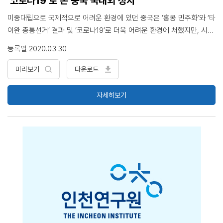
‘코로나19’로 본 중국 국내외 정치
미중대립으로 국제적으로 어려운 환경에 있던 중국은 ‘홍콩 민주화’와 ‘타
이완 총통선거’ 결과 및 ‘코로나19’로 더욱 어려운 환경에 처했지만, 시진
핑 정부는 ‘코로나19’ 전면전을 하며 중앙집권적 종합행정력 강화로 통치
등록일 2020.03.30
력을 강화하고 있음. - 중국 내에서 이번 ‘코로나19’를 전면전으로 총지휘
한 시진핑에 대한 신뢰도가 다소 높아지기도 하는데, 이는 중국인들이 중
미리보기
다운로드
국 외부서 발생하는 ‘코로나 19’에 대한 해당 정부 대처를 중국 방역행정
과 비교하며 상대적으로 그 효율을 높게 평가하기 때문임. ‘코로나19’에
자세히보기
대한 중국 정부의 전략은 지역사회를 포함한 국내외적 대외봉쇄를 통한
전염병 확대방지와 전면적 방역이었는데, 이를 보면, 시진핑 시대도 중국
정치의 주제는 ‘중국 공산당과 인민의 관계’이고 ‘중국의 대외관계는 국내
정치의 연장’으로 판단 ‘코로나19’ 방역에서 중국 중앙정부의 전면전 실
시부터 지방정부가 더욱 적극적으로 그 성과를 보이기 위해 경쟁적 봉쇄
와 강한 제재를 추진했는데, 이는 당 중앙에 대한 충성심 경쟁과 같이 지
방정부의 중앙정부에 대한 ‘상하구조’ 충성 관계를 보인 것임. 중국 중앙
과 지방정부는 ‘코로나19’ 방역에 전면전으로 나서며 강력한 행정력, 국
내치안과 질서를 위한 군대와 경찰력, 동(중)서양 종합의료융합기술과 신
속한 건설기술, 기업과 인민이 정책에 따르게 하는 국가 통제력을 활용했