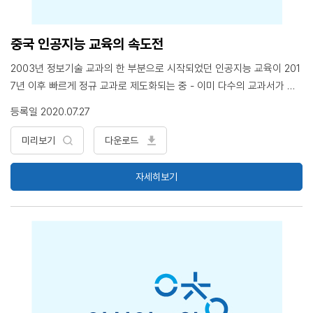
중국 인공지능 교육의 속도전
2003년 정보기술 교과의 한 부분으로 시작되었던 인공지능 교육이 201
7년 이후 빠르게 정규 교과로 제도화되는 중 - 이미 다수의 교과서가 집
필 및 출판되었으며, 지방에 따라 많게는 100개의 시범학교에서 인공지
등록일 2020.07.27
능 교육 실시 중국의 인공지능 교육은 세 가지 특징, 첫째, 대단히 빠른
속도로 제도화되고 있으며, 둘째, 컴퓨터 교과를 넘어서는 범교과(汎敎
미리보기
다운로드
科)의 성격을 보이고, 셋째, 교육 단계를 고려할 때 상대적으로 그 수준이
높은 편 현재 중국의 인공지능은 영재 교육과 융합 교육의 양상, 일정 수
자세히보기
준 이상의 수학 능력을 갖춘 학생을 대상으로 하거나, 혹은 창의성 및 소
통 능력 함양에 초점을 맞춘 스팀(STEAM) 교육 가장 중요한 부분은 민
간 기업의 참여, 다양한 자원의 제공뿐 아니라 교과서의 편찬과 같은 부
분에서도 민간 기업의 활약이 두드러지고 있음. 교육 부문에서의 민관협
력사업(PPP) 한국의 인공지능 교육이 자리 잡기 위해서는 민간 기업의
참여가 필요할 수 있음. 다만 적절한 수준의 가이드라인이 전제될 필요가
있음. <목 차> 1. 중국 교육, 코딩을 넘어 인공지능으로 2. 인공지능 교육