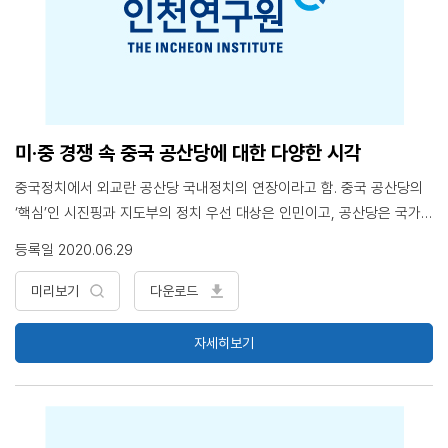
의 제도화 3. 인공지능 교육의 빠르기와 넓이, 그리고 깊이 4. 민간 기업
의 인공지능 교육 참여 5. 시사점, 한국의 상황이라면?
미·중 경쟁 속 중국 공산당에 대한 다양한 시각
중국정치에서 외교란 공산당 국내정치의 연장이라고 함. 중국 공산당의
‘핵심’인 시진핑과 지도부의 정치 우선 대상은 인민이고, 공산당은 국가
와 인민을 위해 정치·군사·행정을 펼치며, 당과 정부는 국가이익을 위한
등록일 2020.06.29
대외관계를 펼친다고 함. 국제사회 초강대국인 미국을 포함한 서방사회
는 중국 공산당 정부의 국내정치에서 인권, 민주, 언론자유, 통계 조작,
미리보기
다운로드
정부의 시장개입, 과학기술력 탈취, 홍콩 민주화, 소수민족 문제 등 공산
당 독재 문제를 거론하며, 중국의 확장전략을 기존 국제 질서에 대한 도
자세히보기
전행위로 인식하고 있음. 미·중 갈등이 더욱 심각해지는 상황에서 중국
양회에 나타난 중국 국내정치 이슈와 홍콩에 관련된 ‘국가보안법-국가안
보처 신설’ 등의 문제는 미·중 갈등에서 공산당이 국내 정치체제의 안정
과 인민의 단합을 통해 ‘하나의 중국’, ‘일국양제’ 원칙을 들어 국내적으로