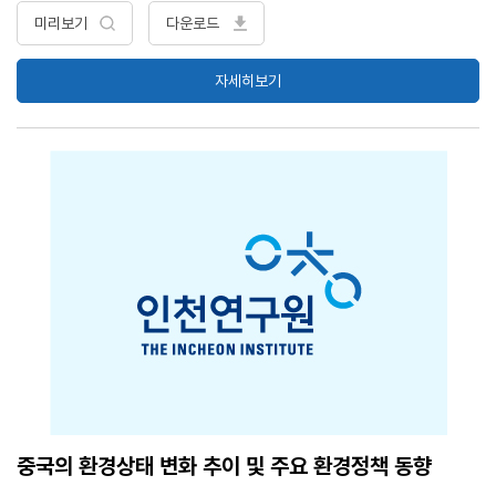
미·중 간 협력을 증진할지 아니면 오히려 경쟁과 갈등을 심화시키는 촉매
미리보기
다운로드
제 역할을 할지는 향후 미·중 관계의 미래를 가늠할 수 있는 중요한 시금
석이 될 전망. 미·중 양국 지도부의 고도의 정치적 계산 하에서 전개되고
자세히보기
있는 코로나19 책임론을 둘러싼 미·중 간 여론전은 상호 간의 불신과 적
대감을 고조시키고 있으며, 결국 이러한 상호 간의 불신과 반감은 미·중
간 경쟁과 갈등을 심화시키고, 그로 인해 초국가적 문제에 대한 대응에
있어서 양국 간 협력은 더 요원해질 것으로 보임. 향후 미·중 관계를 전망
해보면, 미·중 간 다면적이고 복합적인 경쟁이 지속해서 전개되고 경제·
외교·안보적 현안들에서 양국 간 갈등이 빈번하게 고조되는 것은 불가피
할 것으로 보임. 미·중 간 경쟁이 점차 표면화되고 격화될수록, 한국은 미
·중으로부터 각종 경제·외교·안보적 현안들에서 지속해서 선택을 강요받
는 전략적 딜레마에 처할 가능성이 크기 때문에, 이러한 선택의 딜레마를
극복하고 장기적으로 한미관계와 한중관계를 내실화하면서 한국의 국익
을 수호하고 한반도의 평화와 안정을 공고히 할 수 있는 실현 가능한 전
략적 방안들을 적극적으로 모색할 필요가 있음. <목 차> 1. 코로나19 위
기와 중국과 미국의 대응 2. 코로나19 위기의 책임론을 둘러싼 미·중 간
여론전 3. 포스트 코로나 시대의 미·중 관계 전망
중국의 환경상태 변화 추이 및 주요 환경정책 동향