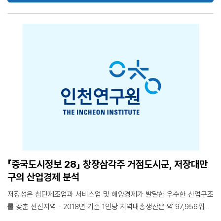
제유가 하락이라는 두 가지 요인이 함께 작용한 결과 CPI는 2분기부터
안정될 전망이며, 연간 중국 정부가 목표로 하는 3%를 달성할 수 있을
전망 PPI는 코로나19의 팬데믹 사태로 인해 글로벌 경기침체가 지속하
고 단기간 국제유가의 추세적인 상승을 기대하기 어려운 등의 원인으로
2020년에도 연간 PPI가 플러스로 전환되기는 쉽지 않을 전망 2020년
중국 정부는 경기 부양, 고용 안정, 물가 안정 등을 목표로 적극적인 재정
정책을 펼칠 전망 <목 차> 1. 중국의 CPI 동향과 원인 2. 중국의 PPI 동
향과 원인 3. 전망
「중국도시정보 28」 창장삼각주 거점도시군, 저장대만
구의 산업경제 분석
저장성은 첨단제조업과 서비스업 및 해양경제가 발달한 우수한 산업구조
를 갖춘 선진지역 - 2018년 기준 1인당 지역내총생산은 약 97,956위안,
2차 산업과 3차 산업의 비중이 중국 평균 이상 창장삼각주도시군계획에